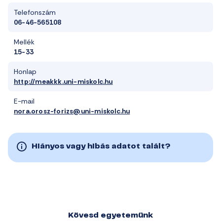
Telefonszám
06-46-565108
Mellék
15-33
Honlap
http://meakkk.uni-miskolc.hu
E-mail
nora.orosz-forizs@uni-miskolc.hu
Hiányos vagy hibás adatot talált?
Kövesd egyetemünk