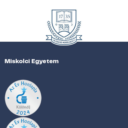
Miskolci Egyetem