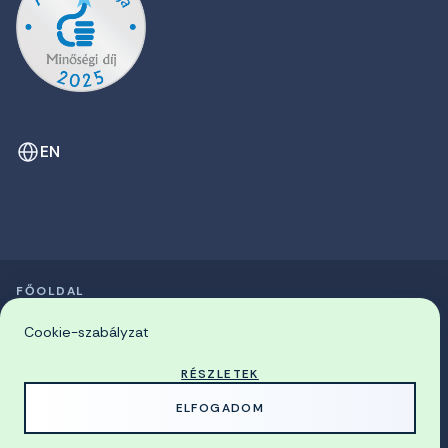
EN
FŐOLDAL
SZIMPÓZIUMOK LISTÁJA
© 2026 Miskolci Egyetem
Cookie-szabályzat
RÉSZLETEK
MADE WITH
BY
ELFOGADOM