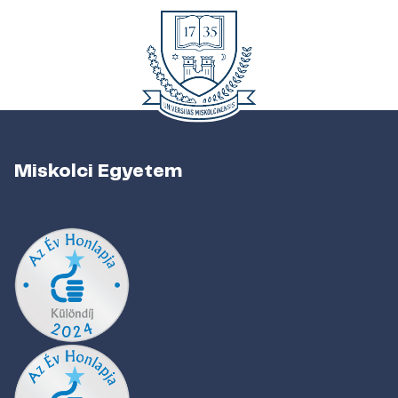
Miskolci Egyetem