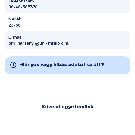
Telefonszám
06-46-565370
Mellék
23-56
E-mail
orsi.harsanyi@uni-miskolc.hu
Hiányos vagy hibás adatot talált?
Kövesd egyetemünk