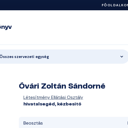
FŐOLDAL
KO
önyv
Összes szervezeti egység
Óvári Zoltán Sándorné
Létesítmény Ellátási Osztály
hivatalsegéd, kézbesítő
Beosztás