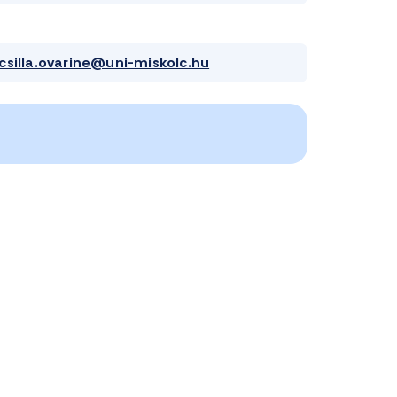
csilla.ovarine@uni-miskolc.hu