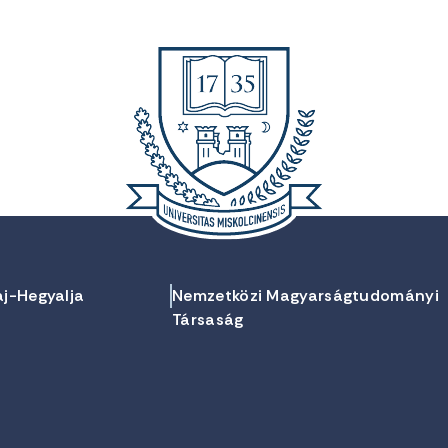
aj-Hegyalja
Nemzetközi Magyarságtudományi
Társaság