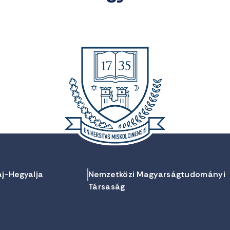
aj-Hegyalja
Nemzetközi Magyarságtudományi
Társaság