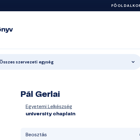
FŐOLDAL
KO
önyv
Összes szervezeti egység
Pál Gerlai
Egyetemi Lelkészség
university chaplain
Beosztás