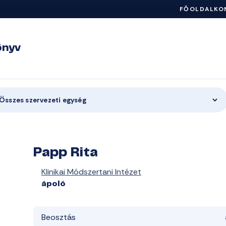
FŐOLDAL
KO
önyv
Összes szervezeti egység
Papp Rita
Klinikai Módszertani Intézet
ápoló
Beosztás