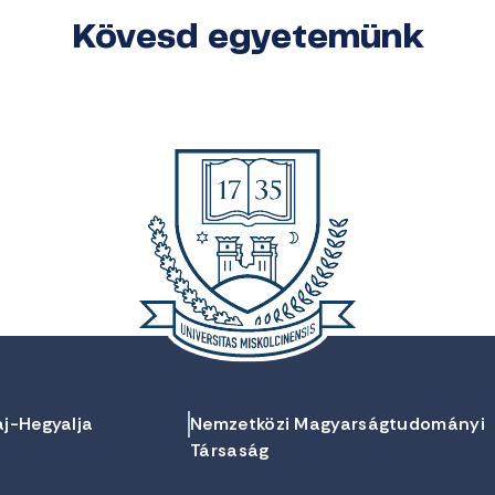
Kövesd egyetemünk
aj-Hegyalja
Nemzetközi Magyarságtudományi
Társaság