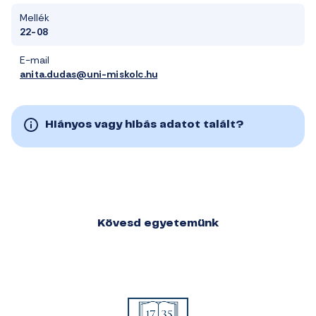
Mellék
22-08
E-mail
anita.dudas@uni-miskolc.hu
Hiányos vagy hibás adatot talált?
Kövesd egyetemünk