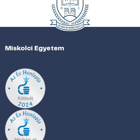
Miskolci Egyetem