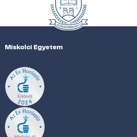
Miskolci Egyetem