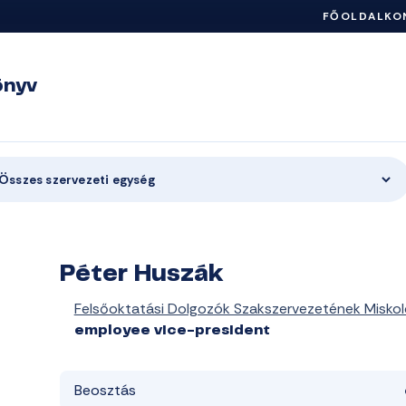
FŐOLDAL
KO
önyv
Összes szervezeti egység
Péter Huszák
Felsőoktatási Dolgozók Szakszervezetének Miskol
employee vice-president
Beosztás