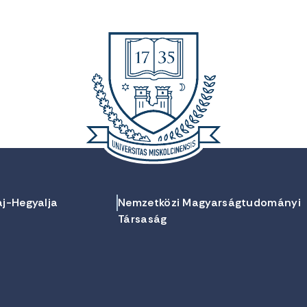
aj-Hegyalja
Nemzetközi Magyarságtudományi
Társaság