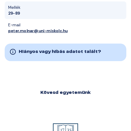
Mellék
29-89
E-mail
peter.molnar@uni-miskolc.hu
Hiányos vagy hibás adatot talált?
Kövesd egyetemünk