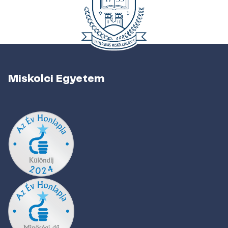
Miskolci Egyetem