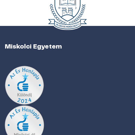
Miskolci Egyetem