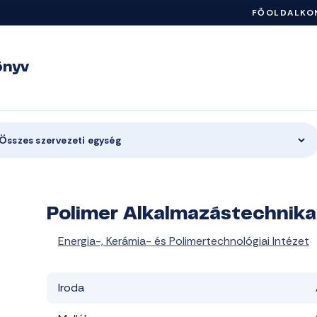
FŐOLDAL
KO
önyv
Összes szervezeti egység
Polimer Alkalmazástechnik
Energia-, Kerámia- és Polimertechnológiai Intézet
Iroda