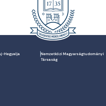
aj-Hegyalja
Nemzetközi Magyarságtudományi
Társaság