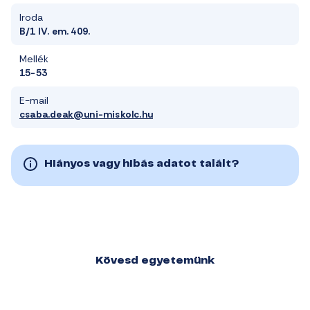
Iroda
B/1 IV. em. 409.
Mellék
15-53
E-mail
csaba.deak@uni-miskolc.hu
Hiányos vagy hibás adatot talált?
Kövesd egyetemünk