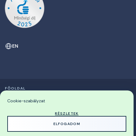
EN
FŐOLDAL
SZIMPÓZIUMOK LISTÁJA
© 2026 Miskolci Egyetem
Cookie-szabályzat
RÉSZLETEK
MADE WITH
BY
ELFOGADOM