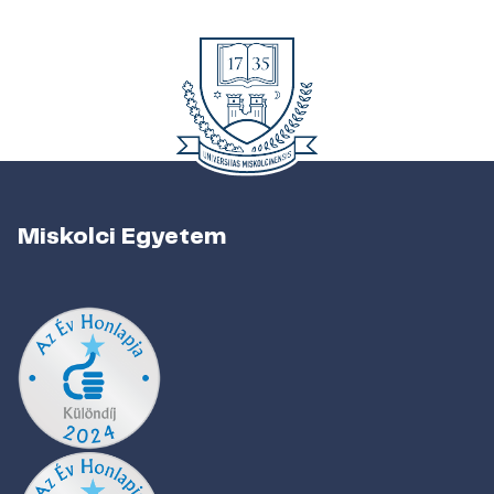
Miskolci Egyetem