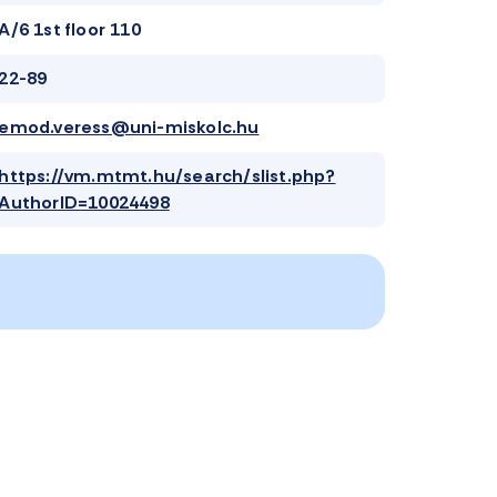
A/6 1st floor 110
22-89
emod.veress@uni-miskolc.hu
https://vm.mtmt.hu/search/slist.php?
AuthorID=10024498