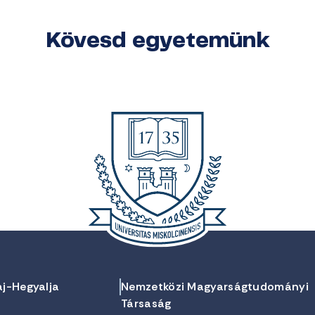
Kövesd egyetemünk
aj-Hegyalja
Nemzetközi Magyarságtudományi
Társaság