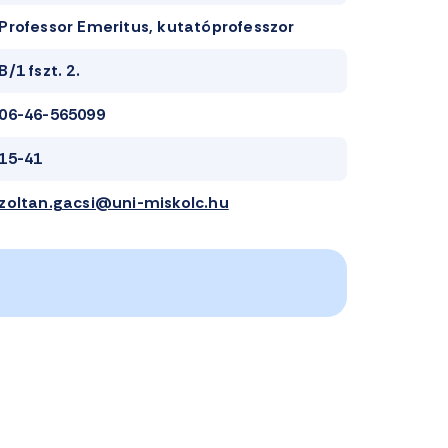
Professor Emeritus, kutatóprofesszor
B/1 fszt. 2.
06-46-565099
15-41
zoltan.gacsi@uni-miskolc.hu