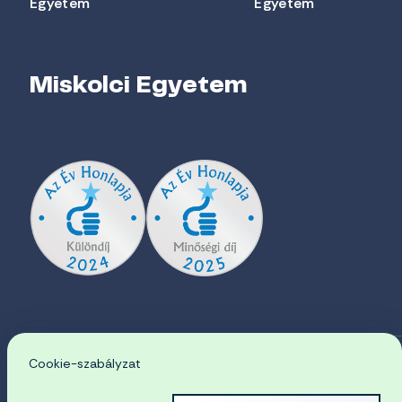
Egyetem
Egyetem
Miskolci Egyetem
Cookie-szabályzat
EN