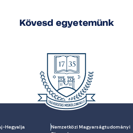
Kövesd egyetemünk
aj-Hegyalja
Nemzetközi Magyarságtudományi