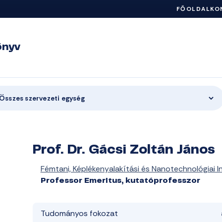
FŐOLDAL
KO
önyv
Összes szervezeti egység
Prof. Dr. Gácsi Zoltán János
Fémtani, Képlékenyalakítási és Nanotechnológiai I
Professor Emeritus, kutatóprofesszor
Tudományos fokozat