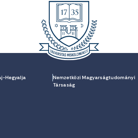
aj-Hegyalja
Nemzetközi Magyarságtudományi
Társaság