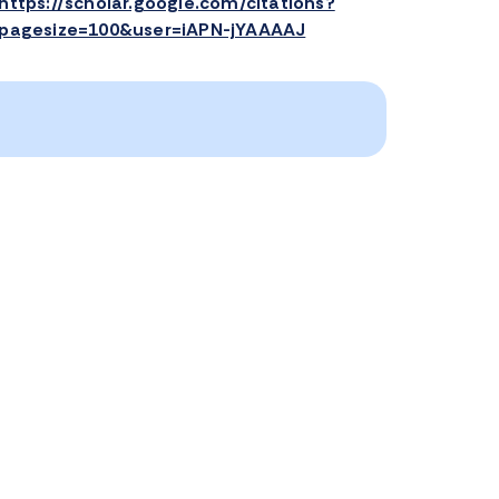
https://scholar.google.com/citations?
pagesize=100&user=iAPN-jYAAAAJ