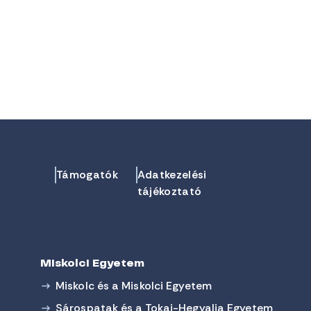
Támogatók
Adatkezelési
tájékoztató
Miskolci Egyetem
Miskolc és a Miskolci Egyetem
Sárospatak és a Tokaj-Hegyalja Egyetem