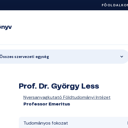
FŐOLDAL
KO
önyv
Összes szervezeti egység
Prof. Dr. György Less
Nyersanyagkutató Földtudományi Intézet
Professor Emeritus
Tudományos fokozat