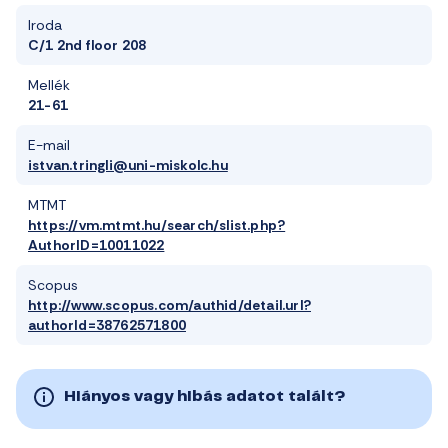
Iroda
C/1 2nd floor 208
Mellék
21-61
E-mail
istvan.tringli@uni-miskolc.hu
MTMT
https://vm.mtmt.hu/search/slist.php?
AuthorID=10011022
Scopus
http://www.scopus.com/authid/detail.url?
authorId=38762571800
Hiányos vagy hibás adatot talált?