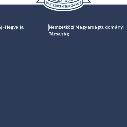
aj-Hegyalja
Nemzetközi Magyarságtudományi
Társaság