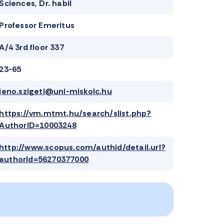
Sciences, Dr. habil
Professor Emeritus
A/4 3rd floor 337
23-65
jeno.szigeti@uni-miskolc.hu
https://vm.mtmt.hu/search/slist.php?
AuthorID=10003248
http://www.scopus.com/authid/detail.url?
authorId=56270377000