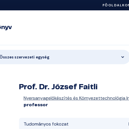
FŐOLDAL
KO
önyv
Összes szervezeti egység
Prof. Dr. József Faitli
Nyersanyagelőkészítés és Környezettechnológia I
professor
Tudományos fokozat