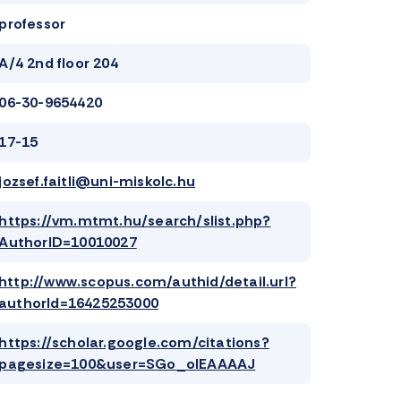
professor
A/4 2nd floor 204
06-30-9654420
17-15
jozsef.faitli@uni-miskolc.hu
https://vm.mtmt.hu/search/slist.php?
AuthorID=10010027
http://www.scopus.com/authid/detail.url?
authorId=16425253000
https://scholar.google.com/citations?
pagesize=100&user=SGo_oIEAAAAJ