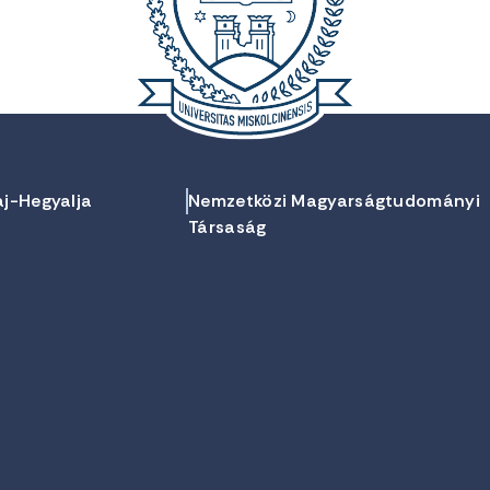
aj-Hegyalja
Nemzetközi Magyarságtudományi
Társaság