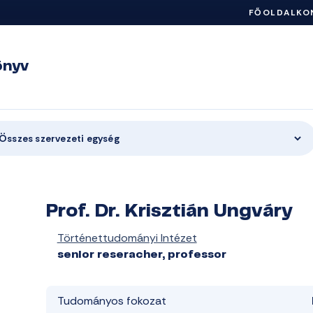
FŐOLDAL
KO
önyv
Összes szervezeti egység
Prof. Dr. Krisztián Ungváry
Történettudományi Intézet
senior reseracher, professor
Tudományos fokozat