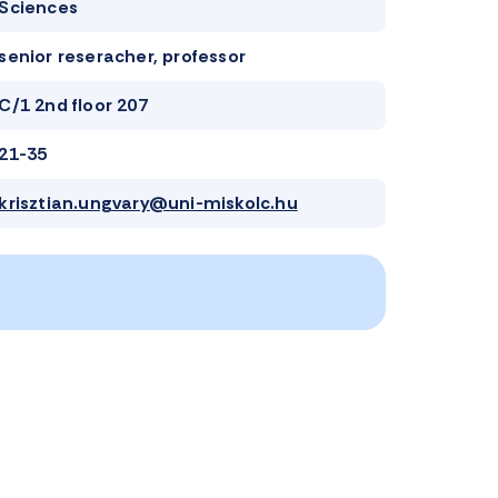
Sciences
senior reseracher, professor
C/1 2nd floor 207
21-35
krisztian.ungvary@uni-miskolc.hu