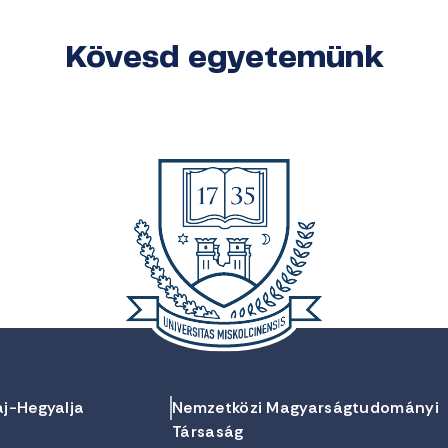
Kövesd egyetemünk
aj-Hegyalja
Nemzetközi Magyarságtudományi
Társaság