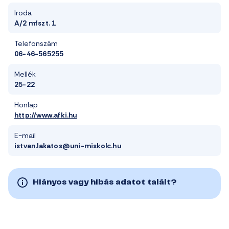
Iroda
A/2 mfszt. 1
Telefonszám
06-46-565255
Mellék
25-22
Honlap
http://www.afki.hu
E-mail
istvan.lakatos@uni-miskolc.hu
Hiányos vagy hibás adatot talált?