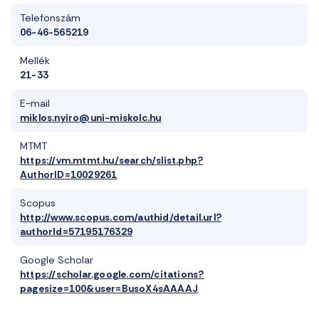
Telefonszám
06-46-565219
Mellék
21-33
E-mail
miklos.nyiro@uni-miskolc.hu
MTMT
https://vm.mtmt.hu/search/slist.php?
AuthorID=10029261
Scopus
http://www.scopus.com/authid/detail.url?
authorId=57195176329
Google Scholar
https://scholar.google.com/citations?
pagesize=100&user=BusoX4sAAAAJ