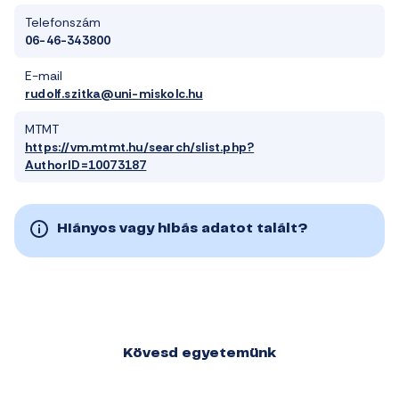
Telefonszám
06-46-343800
E-mail
rudolf.szitka@uni-miskolc.hu
MTMT
https://vm.mtmt.hu/search/slist.php?
AuthorID=10073187
Hiányos vagy hibás adatot talált?
Kövesd egyetemünk