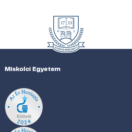
Miskolci Egyetem