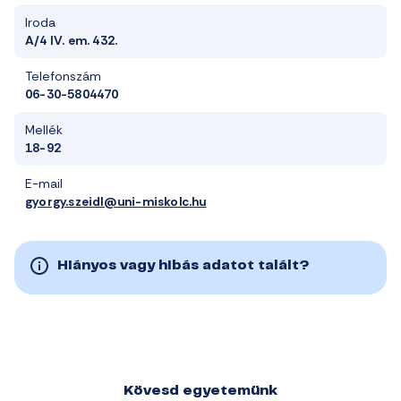
Iroda
A/4 IV. em. 432.
Telefonszám
06-30-5804470
Mellék
18-92
E-mail
gyorgy.szeidl@uni-miskolc.hu
Hiányos vagy hibás adatot talált?
Kövesd egyetemünk