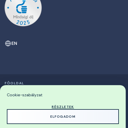
EN
FŐOLDAL
SZIMPÓZIUMOK LISTÁJA
© 2026 Miskolci Egyetem
Cookie-szabályzat
RÉSZLETEK
MADE WITH
BY
ELFOGADOM