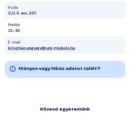
Iroda
C/1 II. em. 207.
Mellék
21-35
E-mail
krisztian.ungvary@uni-miskolc.hu
Hiányos vagy hibás adatot talált?
Kövesd egyetemünk