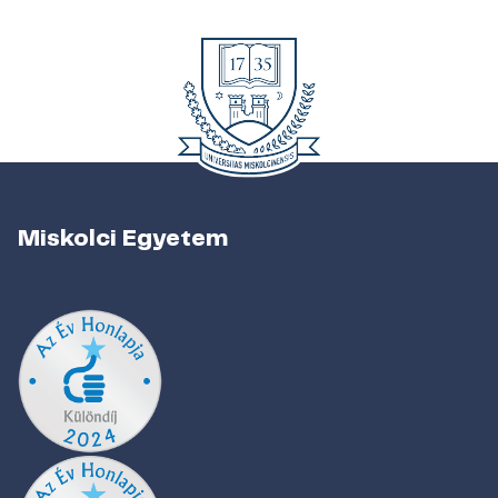
Miskolci Egyetem