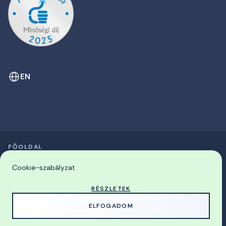
EN
FŐOLDAL
SZIMPÓZIUMOK LISTÁJA
© 2026 Miskolci Egyetem
Cookie-szabályzat
RÉSZLETEK
MADE WITH
BY
ELFOGADOM