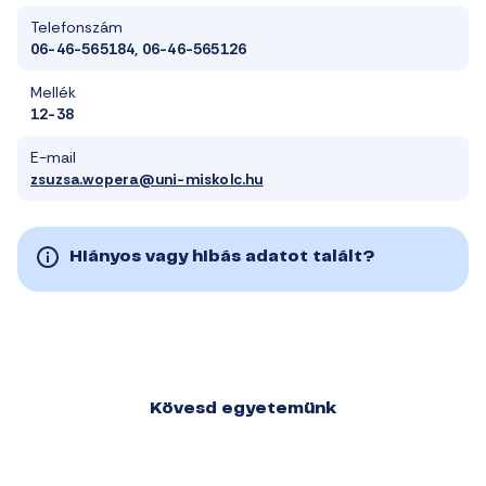
Telefonszám
06-46-565184, 06-46-565126
Mellék
12-38
E-mail
zsuzsa.wopera@uni-miskolc.hu
Hiányos vagy hibás adatot talált?
Kövesd egyetemünk