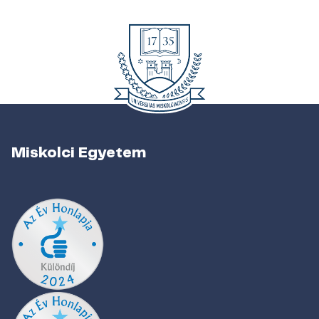
Miskolci Egyetem