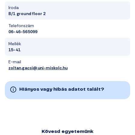
Iroda
B/1 ground floor 2
Telefonszám
06-46-565099
Mellék
15-41
E-mail
zoltan.gacsi@uni-miskolc.hu
Hiányos vagy hibás adatot talált?
Kövesd egyetemünk