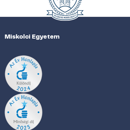
Miskolci Egyetem