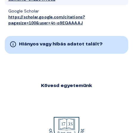
Google Scholar
https://scholar.google.com/citations?
pagesize=100&user=4t-o9EQAAAAJ
Hiányos vagy hibás adatot talált?
Kövesd egyetemünk