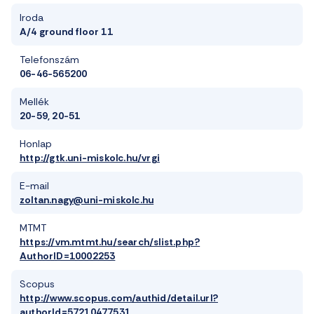
Iroda
A/4 ground floor 11
Telefonszám
06-46-565200
Mellék
20-59, 20-51
Honlap
http://gtk.uni-miskolc.hu/vrgi
E-mail
zoltan.nagy@uni-miskolc.hu
MTMT
https://vm.mtmt.hu/search/slist.php?
AuthorID=10002253
Scopus
http://www.scopus.com/authid/detail.url?
authorId=57210477531