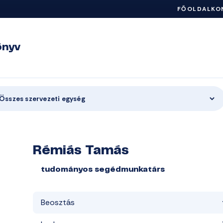
FŐOLDAL
KO
önyv
Összes szervezeti egység
Rémiás Tamás
tudományos segédmunkatárs
Beosztás