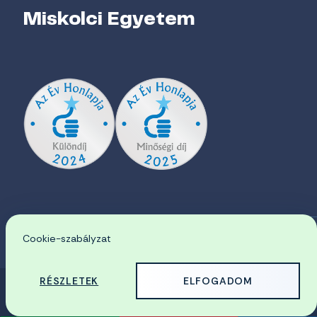
Miskolci Egyetem
Cookie-szabályzat
EN
RÉSZLETEK
ELFOGADOM
© 2026 Miskolci Egyetem