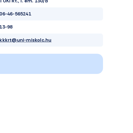
TÜKI Rt., I. em. 130/b
06-46-565241
13-98
kkkrt@uni-miskolc.hu