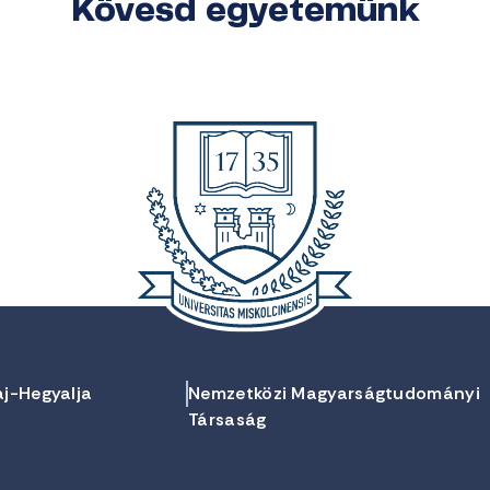
Kövesd egyetemünk
aj-Hegyalja
Nemzetközi Magyarságtudományi
Társaság