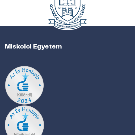
Miskolci Egyetem