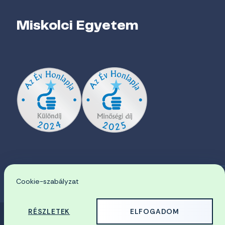
Miskolci Egyetem
Cookie-szabályzat
EN
RÉSZLETEK
ELFOGADOM
© 2026 Miskolci Egyetem