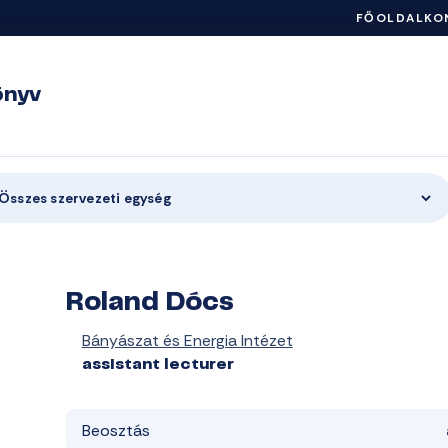
FŐOLDAL
KO
önyv
Összes szervezeti egység
Roland Dócs
Bányászat és Energia Intézet
assistant lecturer
Beosztás