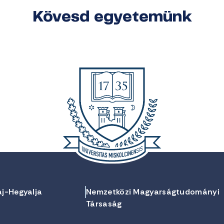
Kövesd egyetemünk
aj-Hegyalja
Nemzetközi Magyarságtudományi
Társaság