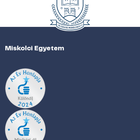
Miskolci Egyetem