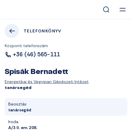
TELEFONKÖNYV
Központi telefonszám
+36 (46) 565-111
Spisák Bernadett
Energetikai és Vegyipari Gépészeti Intézet
tanársegéd
Beosztás
tanársegéd
Iroda
A/3 II. em. 208.