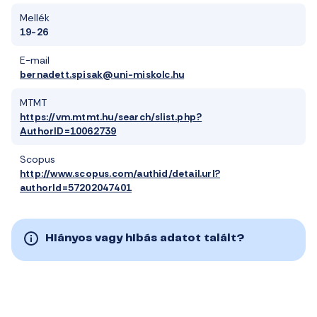
Mellék
19-26
E-mail
bernadett.spisak@uni-miskolc.hu
MTMT
https://vm.mtmt.hu/search/slist.php?
AuthorID=10062739
Scopus
http://www.scopus.com/authid/detail.url?
authorId=57202047401
Hiányos vagy hibás adatot talált?