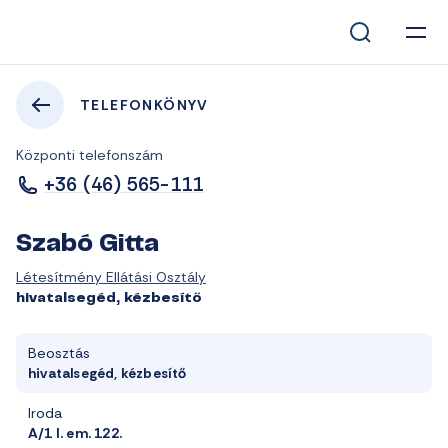
TELEFONKÖNYV
Központi telefonszám
+36 (46) 565-111
Szabó Gitta
Létesítmény Ellátási Osztály
hivatalsegéd, kézbesítő
Beosztás
hivatalsegéd, kézbesítő
Iroda
A/1 I. em. 122.