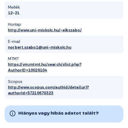
Mellék
12-21
Honlap
http://www.uni-miskolc.hu/~elkszabo/
E-mail
norbert.szabo1@uni-miskolc.hu
MTMT
https://vm.mtmt.hu/search/slist.php?
AuthorID=10026104
Scopus
http://www.scopus.com/authid/detail.url?
authorId=57210670323
Hiányos vagy hibás adatot talált?