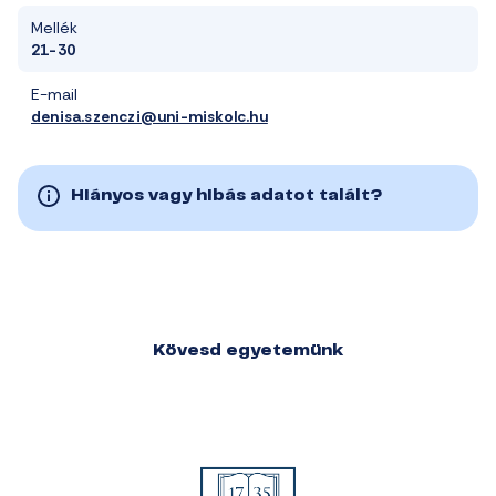
Mellék
21-30
E-mail
denisa.szenczi@uni-miskolc.hu
Hiányos vagy hibás adatot talált?
Kövesd egyetemünk