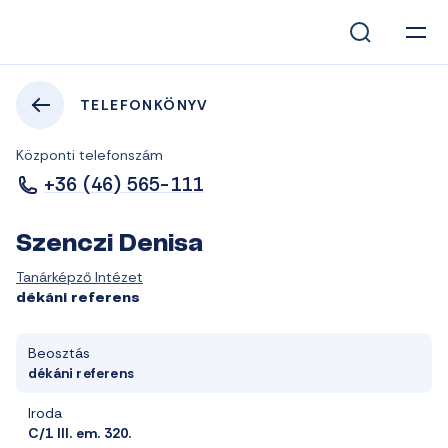
TELEFONKÖNYV
Központi telefonszám
+36 (46) 565-111
Szenczi Denisa
Tanárképző Intézet
dékáni referens
Beosztás
dékáni referens
Iroda
C/1 III. em. 320.