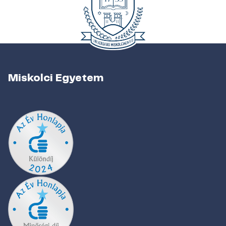
Miskolci Egyetem