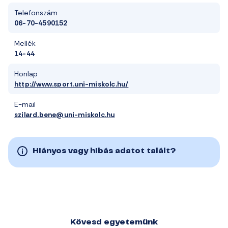
Telefonszám
06-70-4590152
Mellék
14-44
Honlap
http://www.sport.uni-miskolc.hu/
E-mail
szilard.bene@uni-miskolc.hu
Hiányos vagy hibás adatot talált?
Kövesd egyetemünk