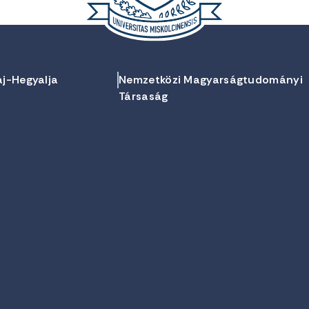
aj-Hegyalja
Nemzetközi Magyarságtudományi
Társaság