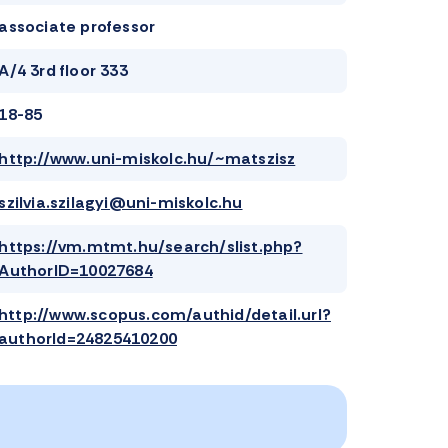
associate professor
A/4 3rd floor 333
18-85
http://www.uni-miskolc.hu/~matszisz
szilvia.szilagyi@uni-miskolc.hu
https://vm.mtmt.hu/search/slist.php?
AuthorID=10027684
http://www.scopus.com/authid/detail.url?
authorId=24825410200