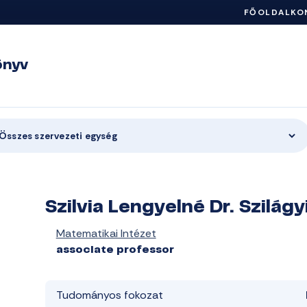
FŐOLDAL
KO
önyv
Összes szervezeti egység
Szilvia Lengyelné Dr. Szilágy
Matematikai Intézet
associate professor
Tudományos fokozat