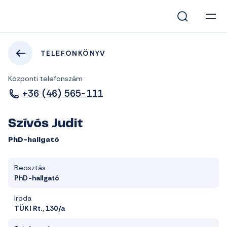
TELEFONKÖNYV
Központi telefonszám
+36 (46) 565-111
Szívós Judit
PhD-hallgató
Beosztás
PhD-hallgató
Iroda
TÜKI Rt., 130/a