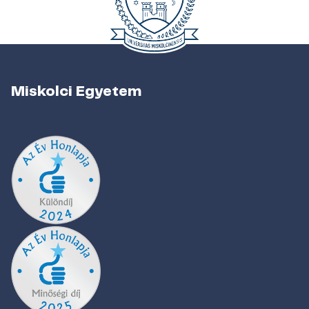
Miskolci Egyetem