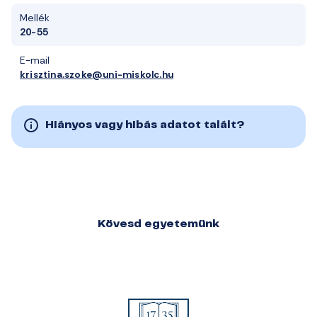
Mellék
20-55
E-mail
krisztina.szoke@uni-miskolc.hu
Hiányos vagy hibás adatot talált?
Kövesd egyetemünk