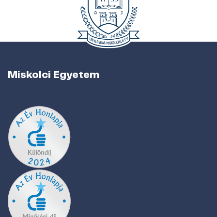
Miskolci Egyetem