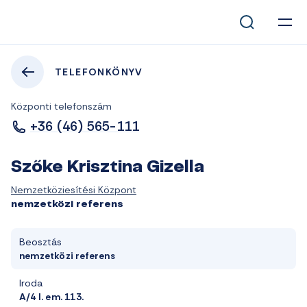
TELEFONKÖNYV
Központi telefonszám
+36 (46) 565-111
Szőke Krisztina Gizella
Nemzetköziesítési Központ
nemzetközi referens
Beosztás
nemzetközi referens
Iroda
A/4 I. em. 113.