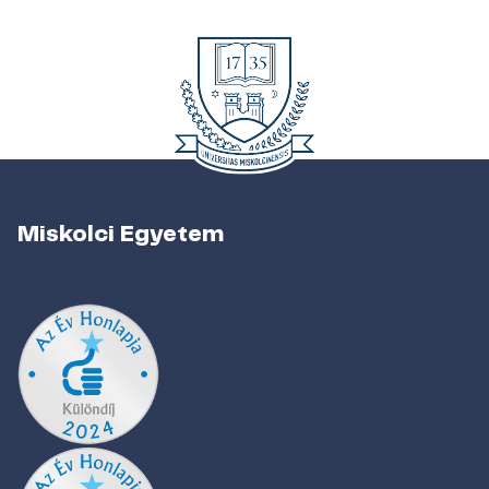
Miskolci Egyetem