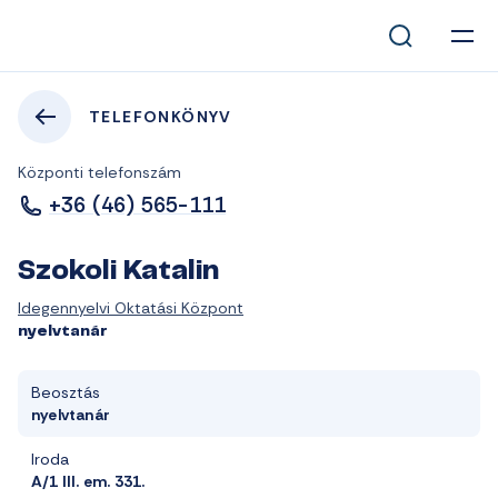
TELEFONKÖNYV
Központi telefonszám
+36 (46) 565-111
Szokoli Katalin
Idegennyelvi Oktatási Központ
nyelvtanár
Beosztás
nyelvtanár
Iroda
A/1 III. em. 331.