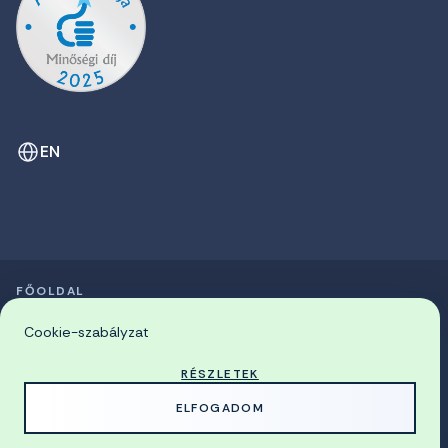
EN
FŐOLDAL
SZIMPÓZIUMOK LISTÁJA
© 2026 Miskolci Egyetem
Cookie-szabályzat
RÉSZLETEK
MADE WITH
BY
ELFOGADOM