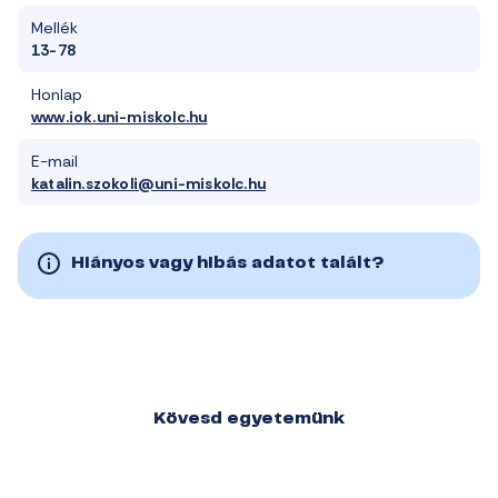
Mellék
13-78
Honlap
www.iok.uni-miskolc.hu
E-mail
katalin.szokoli@uni-miskolc.hu
Hiányos vagy hibás adatot talált?
Kövesd egyetemünk