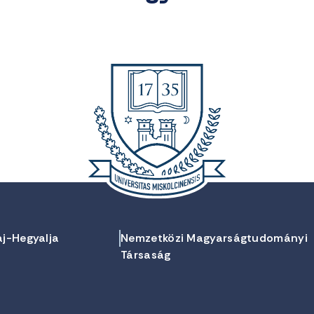
aj-Hegyalja
Nemzetközi Magyarságtudományi
Társaság