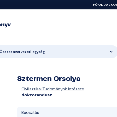
FŐOLDAL
KO
önyv
Összes szervezeti egység
Sztermen Orsolya
Civilisztikai Tudományok Intézete
doktorandusz
Beosztás