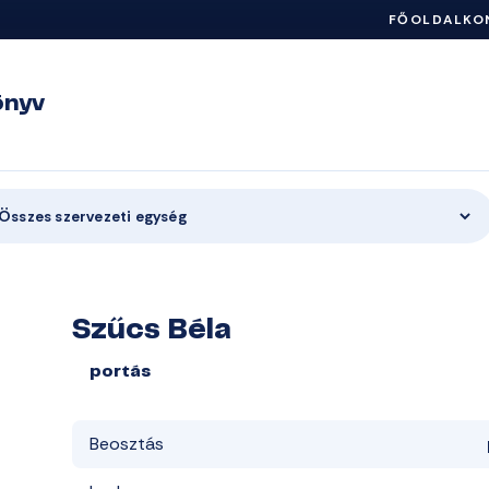
FŐOLDAL
KO
önyv
Összes szervezeti egység
Szűcs Béla
portás
Beosztás