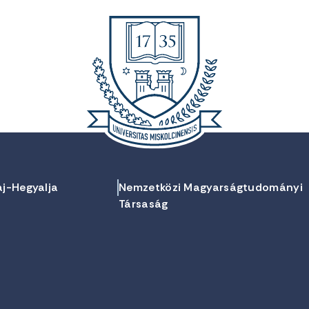
aj-Hegyalja
Nemzetközi Magyarságtudományi
Társaság