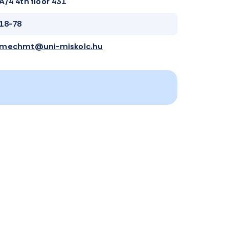
A/4 4th floor 431
18-78
mechmt@uni-miskolc.hu