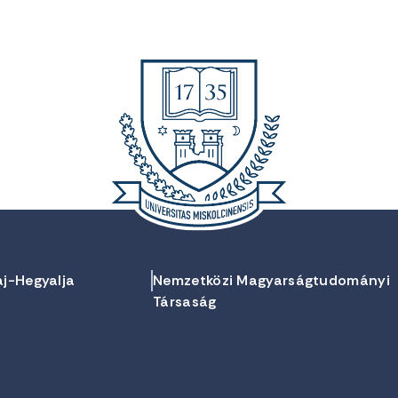
aj-Hegyalja
Nemzetközi Magyarságtudományi
Társaság