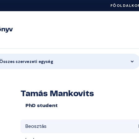
FŐOLDAL
KO
önyv
Összes szervezeti egység
Tamás Mankovits
PhD student
Beosztás