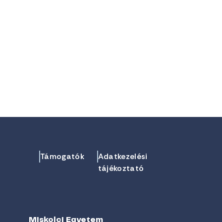
Támogatók
Adatkezelési
tájékoztató
Miskolci Egyetem