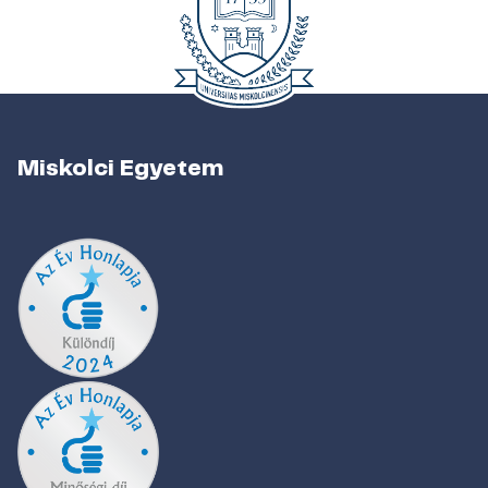
Miskolci Egyetem