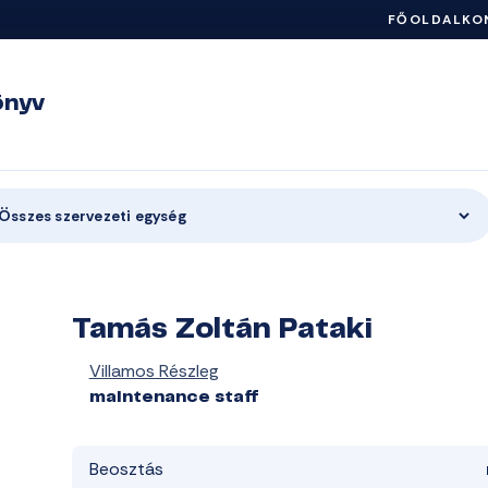
FŐOLDAL
KO
önyv
Összes szervezeti egység
Tamás Zoltán Pataki
Villamos Részleg
maintenance staff
Beosztás