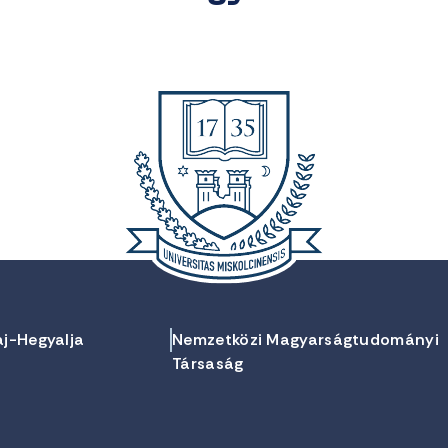
aj-Hegyalja
Nemzetközi Magyarságtudományi
Társaság