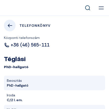
TELEFONKÖNYV
Központi telefonszám
+36 (46) 565-111
Téglási
PhD-hallgató
Beosztás
PhD-hallgató
Iroda
C/2 I. em.