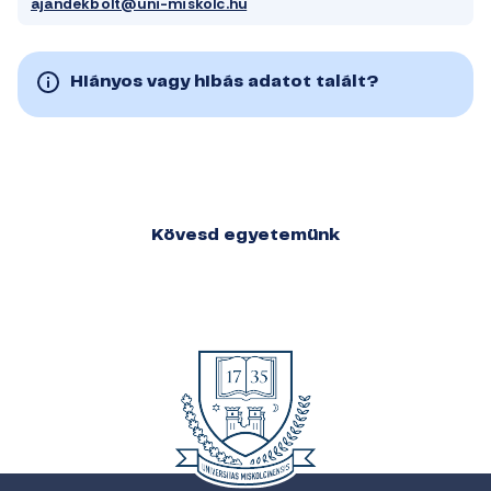
ajandekbolt@uni-miskolc.hu
Hiányos vagy hibás adatot talált?
Kövesd egyetemünk