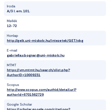
Iroda
A/3 I. em. 101.
Mellék
12-72
Honlap
http://geik.uni-miskolc.hu/intezetek/GET/vbg
E-mail
gabriella.v.bognar@uni-miskolc.hu
MTMT
https://vm.mtmt.hu/search/slist.php?
AuthorID=10009231
Scopus
http://www.scopus.com/authid/detail.url?
authorId=6701562729
Google Scholar
https://scholar.google.com/citations?