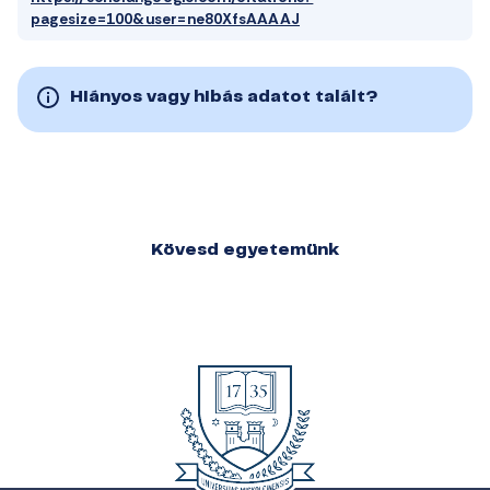
pagesize=100&user=ne80XfsAAAAJ
Hiányos vagy hibás adatot talált?
Kövesd egyetemünk