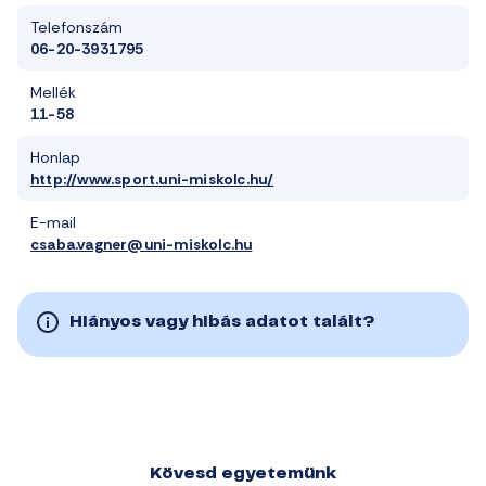
Telefonszám
06-20-3931795
Mellék
11-58
Honlap
http://www.sport.uni-miskolc.hu/
E-mail
csaba.vagner@uni-miskolc.hu
Hiányos vagy hibás adatot talált?
Kövesd egyetemünk