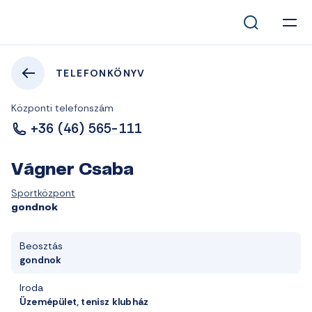
TELEFONKÖNYV
Központi telefonszám
+36 (46) 565-111
Vágner Csaba
Sportközpont
gondnok
Beosztás
gondnok
Iroda
Üzemépület, tenisz klubház